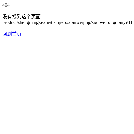
404
没有找到这个页面:
product/shengmingkexue/tishijiepoxianweijing/xianweirongdianyi/11
回到首页